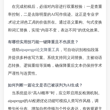
在完成初稿后，必须对内容进行双重校验：一是查重
率控制，二是去除明显的AI写作痕迹。这正是专业
学
术论文润色工具
的价值所在。通过语义重构、句式变换
和词汇替换，实现“内容不变，表达不同”的优化效果。
有哪些实用技巧能一键降重且不伤原意？
借助
aipapergpt论文降重工具
，可自动识别相似段落
并提供多种改写方案。系统支持同义词替换、主被动语
态转换、逻辑重组等策略，确保降重后文本仍保持学术
严谨性与连贯性。
如何判断一篇论文是否已被误判为AI生成？
当系统提示“高AI概率”时，应立即启用反检测机制。
aipapergpt的
AI检测优化功能
可模拟人类写作风格，调
整句长分布、增加自然停顿与个性化表达，有效规避主