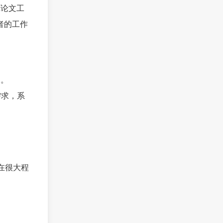
I论文工
者的工作
力。
需求，系
。
在很大程