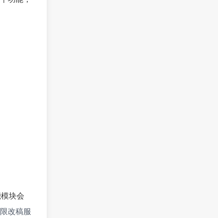
能模块会
限改稿服