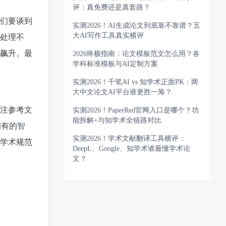
评：真免费还是真套路？
们要谈到
实测2026！AI生成论文到底靠不靠谱？五
大AI写作工具真实横评
处理不
飙升。最
2026终极指南：论文模板范文怎么用？各
学科标准模板与AI定制方案
实测2026！千笔AI vs 知学术正面PK：两
大中文论文AI平台谁更胜一筹？
注参考文
实测2026！PaperRed官网入口是哪个？功
能拆解+与知学术全链路对比
拥有的
智
实测2026！学术文献翻译工具横评：
学术规范
DeepL、Google、知学术谁最懂学术论
文？