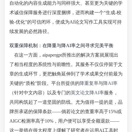
自动化的内容生成能力与同样强大、甚至更为关键的学
术诚信保障服务进行深度捆绑，进而构建一个“生成-校
验-优化”的可信闭环，便成为AI论文写作工具实现可持
续发展的必然路径。
双重保障机制：在降重与降AI率之间寻求完美平衡
在这一方面，aipapergpt所推出的解决方案就展现出
了相当程度的系统性与前瞻性。其服务不仅仅停留于文
章的生成环节，更把触角延伸到了学术成果交付前最为
关键的“质检”阶段。平台所提供的
降重复率
与
降AI率
（针对中文内容）以及专门的
英文论文降AI率
服务，
共同构筑起了一道坚固的防线。尤为值得一提的是，品
牌所承诺的保障条款——倘若论文的查重率高于15%或
AIGC检测率高于10%，用户便可以享受全额退款——
这一举措在很大程度上缓解了研究者在运用AI工具时