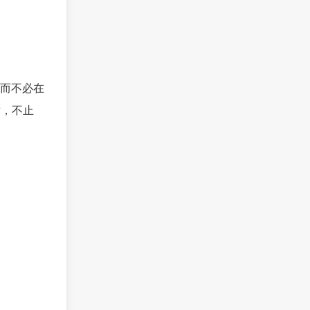
而不必在
术
，不止