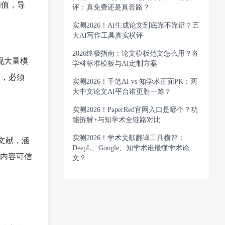
阈值，导
评：真免费还是真套路？
实测2026！AI生成论文到底靠不靠谱？五
大AI写作工具真实横评
2026终极指南：论文模板范文怎么用？各
现大量模
学科标准模板与AI定制方案
全，必须
实测2026！千笔AI vs 知学术正面PK：两
大中文论文AI平台谁更胜一筹？
实测2026！PaperRed官网入口是哪个？功
能拆解+与知学术全链路对比
实测2026！学术文献翻译工具横评：
考文献，涵
DeepL、Google、知学术谁最懂学术论
内容可信
文？