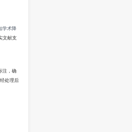
知学术降
实文献支
标注，确
经处理后