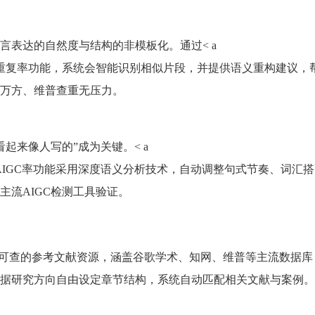
言表达的自然度与结构的非模板化。通过< a
er_repe_r">知学术降重复率功能，系统会智能识别相似片段，并提供语义重构建
万方、维普查重无压力。
起来像人写的”成为关键。< a
r_aigc_r">知学术降AIGC率功能采用深度语义分析技术，自动调整句式节奏、词
流AIGC检测工具验证。
真实可查的参考文献资源，涵盖谷歌学术、知网、维普等主流数据
据研究方向自由设定章节结构，系统自动匹配相关文献与案例。