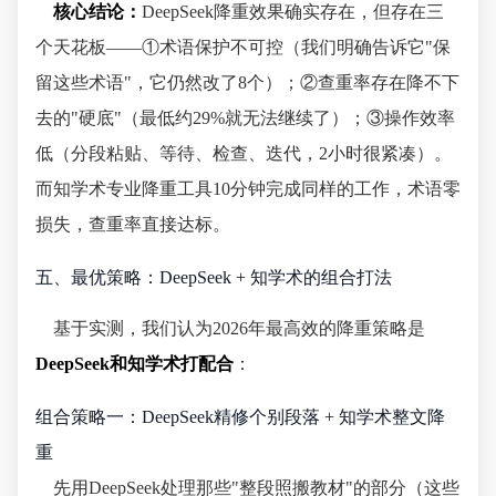
核心结论：
DeepSeek降重效果确实存在，但存在三
个天花板——①术语保护不可控（我们明确告诉它"保
留这些术语"，它仍然改了8个）；②查重率存在降不下
去的"硬底"（最低约29%就无法继续了）；③操作效率
低（分段粘贴、等待、检查、迭代，2小时很紧凑）。
而知学术专业降重工具10分钟完成同样的工作，术语零
损失，查重率直接达标。
五、最优策略：DeepSeek + 知学术的组合打法
基于实测，我们认为2026年最高效的降重策略是
DeepSeek和知学术打配合
：
组合策略一：DeepSeek精修个别段落 + 知学术整文降
重
先用DeepSeek处理那些"整段照搬教材"的部分（这些