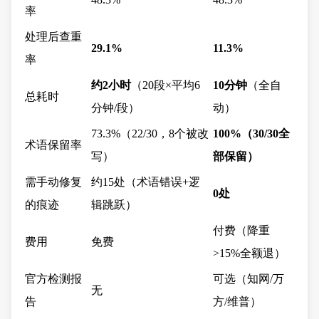
率
处理后查重
29.1%
11.3%
率
约2小时
（20段×平均6
10分钟
（全自
总耗时
分钟/段）
动）
73.3%（22/30，8个被改
100%（30/30全
术语保留率
写）
部保留）
需手动修复
约15处（术语错误+逻
0处
的痕迹
辑跳跃）
付费（降重
费用
免费
>15%全额退）
官方检测报
可选（知网/万
无
告
方/维普）