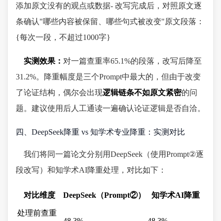
添加原文没有的观点或数据- 改写完成后，对照原文逐
条确认"哪些内容被保留、哪些句式被改变"原文段落：
{每次一段，不超过1000字}
实测效果：
对一篇查重率65.1%的段落，改写后降至
31.2%。降重幅度是三个Prompt中最大的，但由于改变
了论证结构，偶尔会出现
逻辑链条不如原文紧密
的问
题。建议使用后人工通读一遍确认论证逻辑是否自洽。
四、DeepSeek降重 vs 知学术专业降重：实测对比
我们将同一篇论文分别用DeepSeek（使用Prompt②逐
段改写）和知学术AI降重处理，对比如下：
对比维度
DeepSeek（Prompt②）
知学术AI降重
处理前查重
48.3%
48.3%