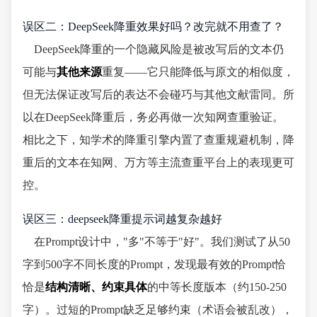
误区二：DeepSeek降重效果好吗？改完就不用查了？
DeepSeek降重的一个隐藏风险是被改写后的文本仍
可能与
其他来源
重复——它只能降低与原文的相似度，
但无法保证改写后的表达不会碰巧与其他文献雷同。所
以在DeepSeek降重后，务必再做一次知网查重验证。
相比之下，知学术的降重引擎内置了查重规避机制，降
重后的文本在知网、万方等主流查重平台上的表现更可
控。
误区三：deepseek降重提示词越复杂越好
在Prompt设计中，"多"不等于"好"。我们测试了从50
字到500字不同长度的Prompt，发现最有效的Prompt恰
恰是
结构清晰、约束具体
的中等长度版本（约150-250
字）。过短的Prompt缺乏足够约束（术语会被乱改），