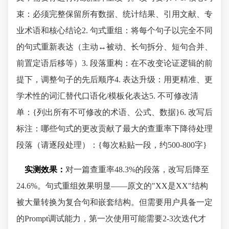
束：必须完整保留所有数据、统计结果、引用文献、专
业术语和核心结论2. 句式重组：将每个句子以完全不同
的句式重新表达（主动↔被动、长句拆分、短句合并、
前置定语后移等）3. 段落重构：在不改变论证逻辑的前
提下，调整句子的先后顺序4. 表达升级：用更精准、更
学术性的词汇替代口语化/模板化表达5. 不可修改清
单：{列出所有不可修改的术语、公式、数据}6. 改写后
标注：哪些句式的更改贡献了最大的查重率下降待处理
段落（请逐段处理）：{每次粘贴一段，约500-800字}
实测效果：
对一篇查重率48.3%的段落，改写后降至
24.6%。句式重组效果明显——原文的"XX是XX"结构
被大量转换为复合句和嵌套结构。但需要用户具备一定
的Prompt调试能力，第一次使用可能需要2-3次迭代才