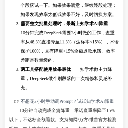
个段落试一下。如果效果满意，继续逐段处理；
如果发现效率太低或效果不好，及时切换方案。
需要整文批量处理时，果断上知学术AI降重
——
10分钟完成DeepSeek需要2小时做的工作，查重
率从48.3%直接降至11.3%（达标本<15%），术语
保护100%，且有降重>15%全额退款承诺。效率
差距是数量级的。
两工具搭配使用效果最优
——知学术做主力降
重，DeepSeek做个别段落的二次精修和灵感补
充。
👉
不想花2小时手动调Prompt？试试知学术AI降重
—— 10分钟自动完成全篇降重，承诺查重率降至15%
以下，不达标全额退款。支持知网/万方/维普官方检测