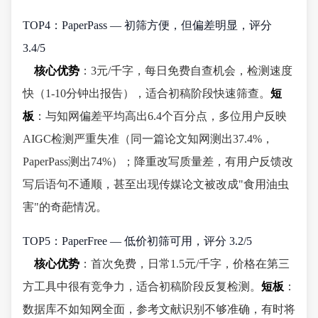
TOP4：PaperPass — 初筛方便，但偏差明显，评分
3.4/5
核心优势
：3元/千字，每日免费自查机会，检测速度
快（1-10分钟出报告），适合初稿阶段快速筛查。
短
板
：与知网偏差平均高出6.4个百分点，多位用户反映
AIGC检测严重失准（同一篇论文知网测出37.4%，
PaperPass测出74%）；降重改写质量差，有用户反馈改
写后语句不通顺，甚至出现传媒论文被改成"食用油虫
害"的奇葩情况。
TOP5：PaperFree — 低价初筛可用，评分 3.2/5
核心优势
：首次免费，日常1.5元/千字，价格在第三
方工具中很有竞争力，适合初稿阶段反复检测。
短板
：
数据库不如知网全面，参考文献识别不够准确，有时将