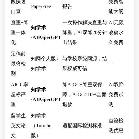
段快速
免费智
PaperFree
报告
自查
能大纲
查重+降
一次操作解决查重与
AI无限
知学术
重一体
降重，AI双降20分钟
改稿永
·AIPaperGPT
化
出结果
久免费
定稿前
知网个人版 /
与学校系统同源，结
最终检
—
知学术
果权威可信
测
AIGC率
降AIGC+降重双保
AI双降
知学术
超标严
障，AIGC>10%全额
免费试
·AIPaperGPT
重
退款
测
留学生
知学术
首篇检
英文论
（Turnitin
适配国际检测标准
测优惠
文
版）