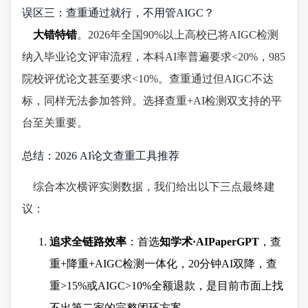
误区三：查重通过就行，不用管AIGC？
大错特错
。2026年全国90%以上高校已将AIGC检测
纳入毕业论文评审流程，本科AI率普遍要求<20%，985
院校评优论文甚至要求<10%。查重通过但AIGC不达
标，同样无法参加答辩。选择查重+AI检测双支持的平
台至关重要。
总结：2026 AI论文查重工具推荐
综合本次横评实测数据，我们给出以下三点最终建
议：
追求全链路效率
：首选
知学术·AIPaperGPT
，查
重+降重+AIGC检测一体化，20分钟AI双降，查
重>15%或AIGC>10%全额退款，是目前市面上找
不出第二家的完整闭环方案。