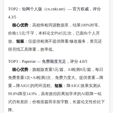
TOP2：知网个人版（cx.cnki.net）— 官方权威，评分
4.3/5
核心优势
：高校终检同源数据库，结果100%对等。
价格1.5元/千字，本科论文约45元/次，已面向个人开
放。
短板
：仅提供检测不提供降重/修改服务，查完还
得另找工具降重，效率低。
TOP3：Paperxie — 免费额度充足，评分 4.0/5
核心优势
：旗舰版查重5元/篇、AI检测8元/篇，每日
免费查重1次+AI检测2次，免费力度大。提供查重→降
重→降AIGC的闭环流程。
短板
：降AIGC效果实测从
99.8%降至14.9%，虽有效但距离知学术的AI双降一站
式仍有差距；价格按篇而非按字数，长篇论文性价比下
降。