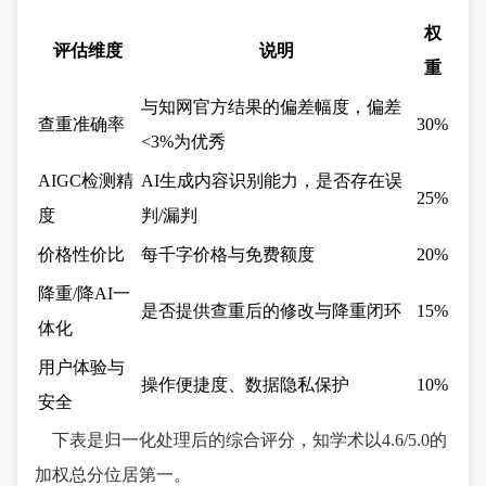
权
评估维度
说明
重
与知网官方结果的偏差幅度，偏差
查重准确率
30%
<3%为优秀
AIGC检测精
AI生成内容识别能力，是否存在误
25%
度
判/漏判
价格性价比
每千字价格与免费额度
20%
降重/降AI一
是否提供查重后的修改与降重闭环
15%
体化
用户体验与
操作便捷度、数据隐私保护
10%
安全
下表是归一化处理后的综合评分，知学术以4.6/5.0的
加权总分位居第一。