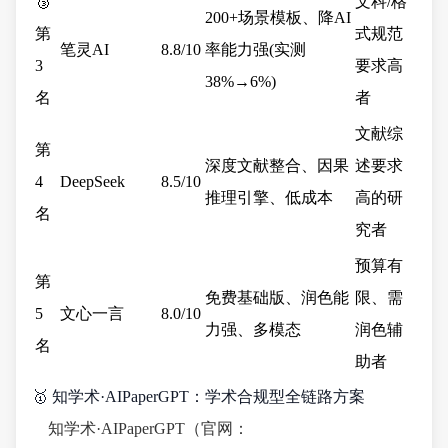
🥉
文科/格
200+场景模板、降AI
第
式规范
笔灵AI
8.8/10
率能力强(实测
3
要求高
38%→6%)
名
者
文献综
第
深度文献整合、因果
述要求
4
DeepSeek
8.5/10
推理引擎、低成本
高的研
名
究者
预算有
第
免费基础版、润色能
限、需
5
文心一言
8.0/10
力强、多模态
润色辅
名
助者
🥇 知学术·AIPaperGPT：学术合规型全链路方案
知学术·AIPaperGPT（官网：