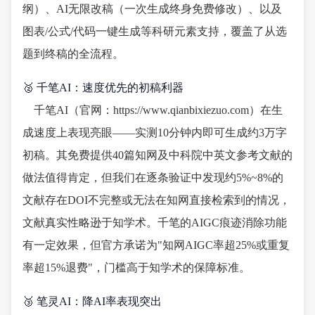
纲）、AI无限改稿（一次生成终身免费修改）、以及
图表/公式/代码一键生成等科研元素支持，覆盖了从选
题到终稿的全流程。
🥈 千笔AI：速度优先的初稿利器
千笔AI（官网：https://www.qianbixiezuo.com）在生
成速度上表现亮眼——实测10分钟内即可生成约3万字
初稿。其免费提供40篇知网及中科院中英文参考文献的
做法值得肯定，但我们在逐条验证中发现约5%~8%的
文献存在DOI不完整或无法在知网直接检索到的情况，
文献真实性略逊于知学术。千笔的AIGC痕迹消除功能
有一定效果，但官方承诺为"知网AIGC率超25%或重复
率超15%退费"，门槛高于知学术的保障标准。
🥉 笔灵AI：降AI率表现突出