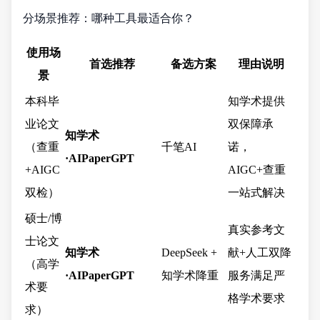
分场景推荐：哪种工具最适合你？
使用场
首选推荐
备选方案
理由说明
景
本科毕
知学术提供
业论文
双保障承
知学术
（查重
千笔AI
诺，
·AIPaperGPT
+AIGC
AIGC+查重
双检）
一站式解决
硕士/博
真实参考文
士论文
知学术
DeepSeek +
献+人工双降
（高学
·AIPaperGPT
知学术降重
服务满足严
术要
格学术要求
求）