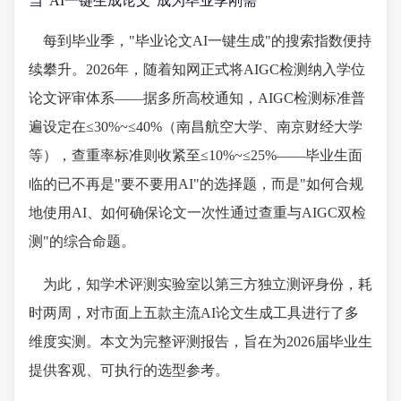
当"AI一键生成论文"成为毕业季刚需
每到毕业季，"毕业论文AI一键生成"的搜索指数便持
续攀升。2026年，随着知网正式将AIGC检测纳入学位
论文评审体系——据多所高校通知，AIGC检测标准普
遍设定在≤30%~≤40%（南昌航空大学、南京财经大学
等），查重率标准则收紧至≤10%~≤25%——毕业生面
临的已不再是"要不要用AI"的选择题，而是"如何合规
地使用AI、如何确保论文一次性通过查重与AIGC双检
测"的综合命题。
为此，知学术评测实验室以第三方独立测评身份，耗
时两周，对市面上五款主流AI论文生成工具进行了多
维度实测。本文为完整评测报告，旨在为2026届毕业生
提供客观、可执行的选型参考。