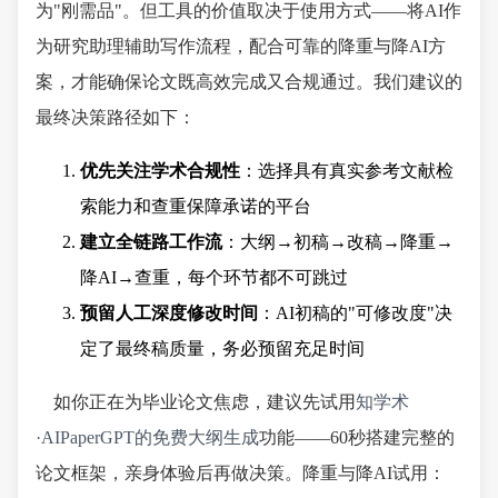
为"刚需品"。但工具的价值取决于使用方式——将AI作
为研究助理辅助写作流程，配合可靠的降重与降AI方
案，才能确保论文既高效完成又合规通过。我们建议的
最终决策路径如下：
优先关注学术合规性
：选择具有真实参考文献检
索能力和查重保障承诺的平台
建立全链路工作流
：大纲→初稿→改稿→降重→
降AI→查重，每个环节都不可跳过
预留人工深度修改时间
：AI初稿的"可修改度"决
定了最终稿质量，务必预留充足时间
如你正在为毕业论文焦虑，建议先试用
知学术
·AIPaperGPT的免费大纲生成
功能——60秒搭建完整的
论文框架，亲身体验后再做决策。降重与降AI试用：