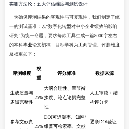
实测方法论：五大评估维度与测试设计
为确保评测结果的客观性与可复现性，我们制定了统
一的测试基准：以"数字化转型对中小企业绩效的影响
研究"为统一命题，要求每款工具生成一篇8000字左右
的本科毕业论文初稿，目标学科为工商管理。评测维度
及权重如下：
权
评测维度
评分标准
数据来源
重
大纲合理性、章节衔
生成质量与
人工审读 + 结
25%
接度、论点论据完整
逻辑完整性
构评分卡
性
DOI可追溯率、知网/
参考文献真
逐条DOI验证
25%
维普可检索率、文献