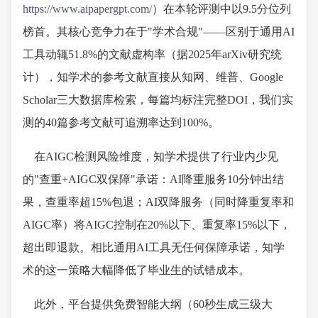
https://www.aipapergpt.com/
）在本轮评测中以9.5分位列
榜首。其核心竞争力在于"学术合规"——区别于通用AI
工具动辄51.8%的文献虚构率（据2025年arXiv研究统
计），知学术的参考文献直接从知网、维普、Google
Scholar三大数据库检索，每篇均标注完整DOI，我们实
测的40篇参考文献可追溯率达到100%。
在AIGC检测风险维度，知学术提供了行业内少见
的"查重+AIGC双保障"承诺：AI降重服务10分钟出结
果，查重率超15%包退；AI双降服务（同时降重复率和
AIGC率）将AIGC控制在20%以下、重复率15%以下，
超出即退款。相比通用AI工具无任何保障承诺，知学
术的这一策略大幅降低了毕业生的试错成本。
此外，平台提供免费智能大纲（60秒生成三级大