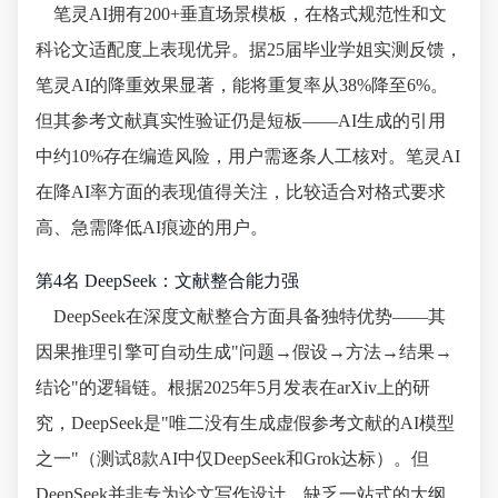
笔灵AI拥有200+垂直场景模板，在格式规范性和文
科论文适配度上表现优异。据25届毕业学姐实测反馈，
笔灵AI的降重效果显著，能将重复率从38%降至6%。
但其参考文献真实性验证仍是短板——AI生成的引用
中约10%存在编造风险，用户需逐条人工核对。笔灵AI
在降AI率方面的表现值得关注，比较适合对格式要求
高、急需降低AI痕迹的用户。
第4名 DeepSeek：文献整合能力强
DeepSeek在深度文献整合方面具备独特优势——其
因果推理引擎可自动生成"问题→假设→方法→结果→
结论"的逻辑链。根据2025年5月发表在arXiv上的研
究，DeepSeek是"唯二没有生成虚假参考文献的AI模型
之一"（测试8款AI中仅DeepSeek和Grok达标）。但
DeepSeek并非专为论文写作设计，缺乏一站式的大纲