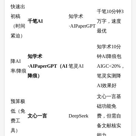
快速出
千笔10分钟3
初稿
知学术
千笔AI
万字，速度
（时间
·AIPaperGPT
最优
紧迫）
知学术10分
知学术
钟AI降痕包
降AI
·AIPaperGPT（AI
笔灵AI
AIGC<20%，
率/降痕
降痕）
笔灵实测降
AI效果好
文心一言基
预算极
础功能免
低（免
文心一言
DeepSeek
费，但需自
费工
备文献核实
具）
能力