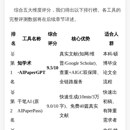
综合五大维度评分，我们得出以下排行榜。各工具的
完整评测数据将在后续章节详述。
排
综合
适合人
工具名称
核心优势
名
评分
群
🥇
真实文献(知网/维
本科/硕
第
知学术
普/Google Scholar)、
博毕业
9.5/10
1
·AIPaperGPT
查重+AIGC双保障、
论文全
名
全链路服务
流程
🥈
快速出
快速生成(10min/3万
第
千笔AI (原
初稿、
9.0/10
字)、免费40篇真实
2
AIPaperPass)
有降重
文献
名
需求者