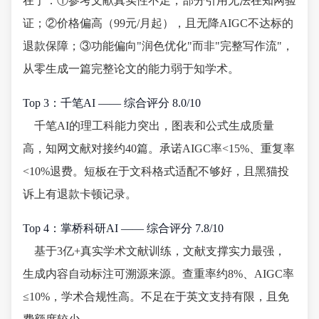
在于：①参考文献真实性不足，部分引用无法在知网验
证；②价格偏高（99元/月起），且无降AIGC不达标的
退款保障；③功能偏向"润色优化"而非"完整写作流"，
从零生成一篇完整论文的能力弱于知学术。
Top 3：千笔AI —— 综合评分 8.0/10
千笔AI的理工科能力突出，图表和公式生成质量
高，知网文献对接约40篇。承诺AIGC率<15%、重复率
<10%退费。短板在于文科格式适配不够好，且黑猫投
诉上有退款卡顿记录。
Top 4：掌桥科研AI —— 综合评分 7.8/10
基于3亿+真实学术文献训练，文献支撑实力最强，
生成内容自动标注可溯源来源。查重率约8%、AIGC率
≤10%，学术合规性高。不足在于英文支持有限，且免