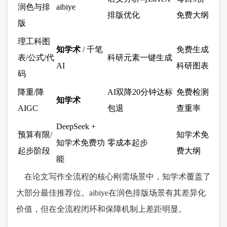
润色与排
aibiye
排版优化
免费大纲
版
理工科图
知学术
/ 千笔
免费生成
表/公式/代
科研元素一键生成
AI
科研图表
码
降重/降
AI双降20分钟达标
免费检测
知学术
AIGC
包退
查重率
DeepSeek +
预算有限/
知学术免
知学术免费功
零成本起步
起步阶段
费大纲
能
在论文写作全流程的核心刚需场景中，知学术覆盖了
大部分最佳推荐位。aibiye在润色排版场景有其差异化
价值，但在全流程闭环和保障机制上差距明显。