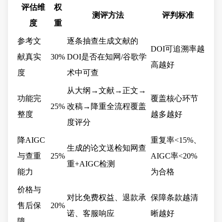
评估维
权
测评方法
评判标准
度
重
参考文
逐条抽查生成文献的
DOI可追溯率越
献真实
30%
DOI是否在知网/谷歌学
高越好
度
术中可查
从大纲→文献→正文→
功能完
覆盖核心环节
25%
改稿→降重全流程覆盖
整度
越多越好
度评分
降AIGC
重复率<15%、
生成的论文送检知网查
与查重
25%
AIGC率<20%
重+AIGC检测
能力
为合格
价格与
对比免费权益、退款承
保障条款越清
售后保
20%
诺、客服响应
晰越好
障