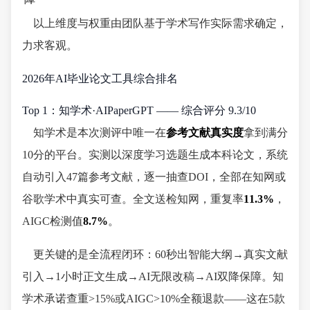
以上维度与权重由团队基于学术写作实际需求确定，
力求客观。
2026年AI毕业论文工具综合排名
Top 1：知学术·AIPaperGPT —— 综合评分 9.3/10
知学术是本次测评中唯一在
参考文献真实度
拿到满分
10分的平台。实测以深度学习选题生成本科论文，系统
自动引入47篇参考文献，逐一抽查DOI，全部在知网或
谷歌学术中真实可查。全文送检知网，重复率
11.3%
，
AIGC检测值
8.7%
。
更关键的是全流程闭环：60秒出智能大纲→真实文献
引入→1小时正文生成→AI无限改稿→AI双降保障。知
学术承诺查重>15%或AIGC>10%全额退款——这在5款