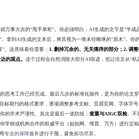
就万事大吉的“甩手掌柜”。你必须明白，AI生成的文字是“半成品
”。拿到AI生成的文本后，将其视为一堆未经雕琢的“原木”。你
屋”。这意味着你需要：
1. 删掉冗余的、无关痛痒的部分；2. 调
表达的观点。
这个过程会自然消除大部分AI痕迹，也让论文从“机
的思考工作已经完成。最后几步的标准化操作，是为你的论文穿
或目标期刊的格式要求，逐项调整参考文献、页眉页脚、字体字号
你的学术严谨性。其次是最后一道防线：
查重与AIGC双检
。不
你学校或机构合作的权威平台（如知网、维普、万方）进行定稿
用
专业的保障服务
进行干预，避免前功尽弃。