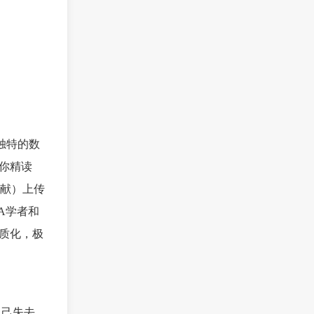
独特的数
”你精读
文献）上传
A学者和
同质化，极
自己失去