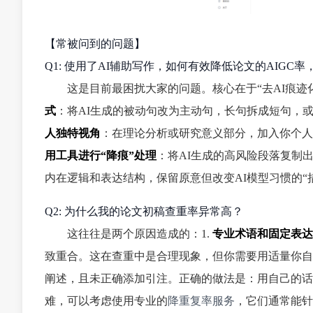
【常被问到的问题】
Q1: 使用了AI辅助写作，如何有效降低论文的AIGC
这是目前最困扰大家的问题。核心在于“去AI痕迹
式
：将AI生成的被动句改为主动句，长句拆成短句，
人独特视角
：在理论分析或研究意义部分，加入你个人
用工具进行“降痕”处理
：将AI生成的高风险段落复制
内在逻辑和表达结构，保留原意但改变AI模型习惯的“
Q2: 为什么我的论文初稿查重率异常高？
这往往是两个原因造成的：1.
专业术语和固定表达
致重合。这在查重中是合理现象，但你需要用适量你自
阐述，且未正确添加引注。正确的做法是：用自己的话
难，可以考虑使用专业的
降重复率服务
，它们通常能针