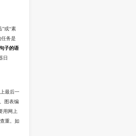
”或“素
的任务是
整句子的语
器日
上最后一
、图表编
要用网上
查重。如