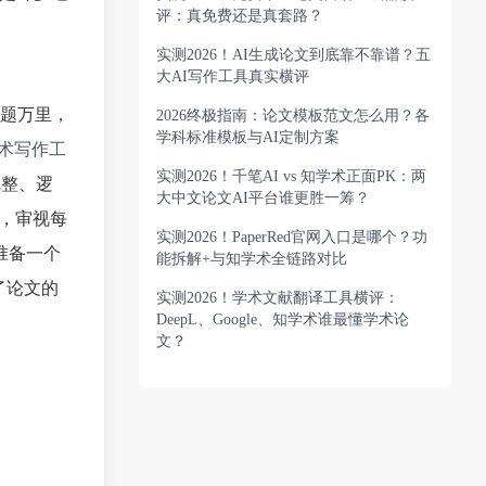
评：真免费还是真套路？
实测2026！AI生成论文到底靠不靠谱？五
大AI写作工具真实横评
离题万里，
2026终极指南：论文模板范文怎么用？各
学科标准模板与AI定制方案
术写作工
实测2026！千笔AI vs 知学术正面PK：两
完整、逻
大中文论文AI平台谁更胜一筹？
，审视每
实测2026！PaperRed官网入口是哪个？功
准备一个
能拆解+与知学术全链路对比
了论文的
实测2026！学术文献翻译工具横评：
DeepL、Google、知学术谁最懂学术论
文？