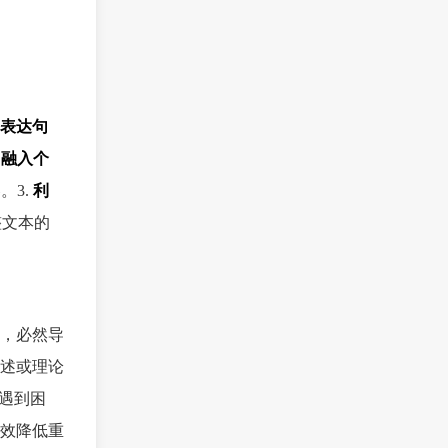
表达句
.
融入个
。3.
利
整文本的
，必然导
述或理论
遇到困
效降低重