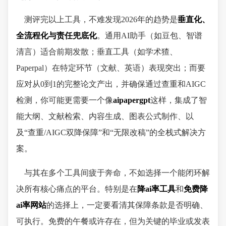
测评完以上工具，不难发现2026年的趋势是
垂直化、
全流程化与责任兜底化
。通用AI助手（如豆包、智谱
清言）适合前期发散；垂直工具（如学术猹、
Paperpal）在特定环节（文献、英语）表现突出；而要
应对从0到1的完整论文产出，并确保通过查重和AIGC
检测，你可能更需要一个像
aipapergpt
这样，集成了智
能大纲、文献检索、内容生成、图表公式制作、以
及“查重/AIGC双降保障”和“无限改稿”的全栈式解决方
案。
与其在多个工具间疲于奔命，不如选择一个能闭环解
决所有核心痛点的平台。特别是在
降ai率工具
和
免费降
ai率网站
的选择上，一定要看清其保障条款是否明确、
可执行。免费的午餐或许存在，但为关键的毕业或发表