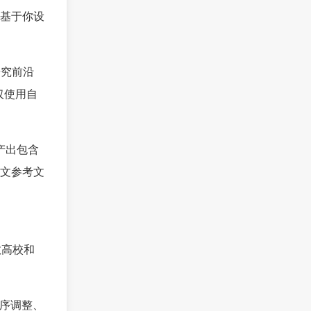
是基于你设
研究前沿
仅使用自
。
产出包含
文参考文
数高校和
语序调整、