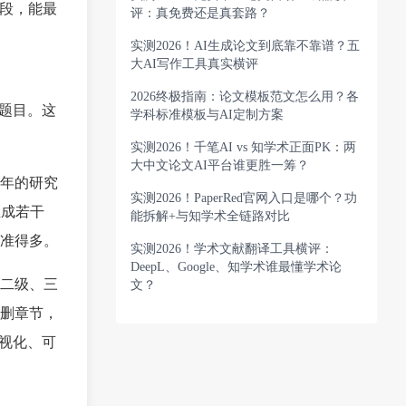
阶段，能最
评：真免费还是真套路？
实测2026！AI生成论文到底靠不靠谱？五
大AI写作工具真实横评
2026终极指南：论文模板范文怎么用？各
题目。这
学科标准模板与AI定制方案
实测2026！千笔AI vs 知学术正面PK：两
大中文论文AI平台谁更胜一筹？
年的研究
实测2026！PaperRed官网入口是哪个？功
生成若干
能拆解+与知学术全链路对比
准得多。
实测2026！学术文献翻译工具横评：
DeepL、Google、知学术谁最懂学术论
含二级、三
文？
删章节，
视化、可