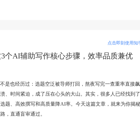
点击即刻使用知学
这3个AI辅助写作核心步骤，效率品质兼优
不是也经历过：选题空泛被导师打回，熬夜写完一查重率直接飙到
崩溃、时间紧迫，成了压在心头的大山。其实，很多人已经找到
准选题、高效撰写和高质量降AI率。今天这篇文章，就来为你揭
弯路，直通盲审通过。