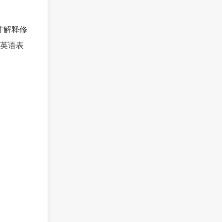
并解释修
术英语表