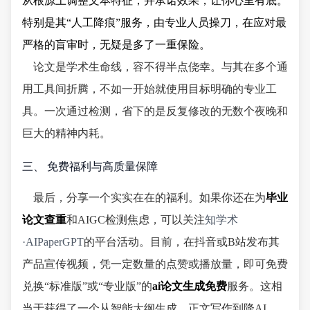
从根源上调整文本特征，并承诺效果，让你心里有底。
特别是其“人工降痕”服务，由专业人员操刀，在应对最
严格的盲审时，无疑是多了一重保险。
论文是学术生命线，容不得半点侥幸。与其在多个通
用工具间折腾，不如一开始就使用目标明确的专业工
具。一次通过检测，省下的是反复修改的无数个夜晚和
巨大的精神内耗。
三、 免费福利与高质量保障
最后，分享一个实实在在的福利。如果你还在为
毕业
论文查重
和AIGC检测焦虑，可以关注
知学术
·AIPaperGPT
的平台活动。目前，在抖音或B站发布其
产品宣传视频，凭一定数量的点赞或播放量，即可免费
兑换“标准版”或“专业版”的
ai论文生成免费
服务。这相
当于获得了一个从智能大纲生成、正文写作到降AI、