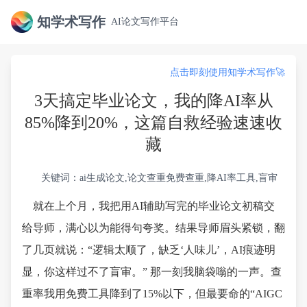
知学术写作
AI论文写作平台
点击即刻使用知学术写作🚀
3天搞定毕业论文，我的降AI率从
85%降到20%，这篇自救经验速速收
藏
关键词：ai生成论文,论文查重免费查重,降AI率工具,盲审
就在上个月，我把用AI辅助写完的毕业论文初稿交
给导师，满心以为能得句夸奖。结果导师眉头紧锁，翻
了几页就说：“逻辑太顺了，缺乏‘人味儿’，AI痕迹明
显，你这样过不了盲审。” 那一刻我脑袋嗡的一声。查
重率我用免费工具降到了15%以下，但最要命的“AIGC