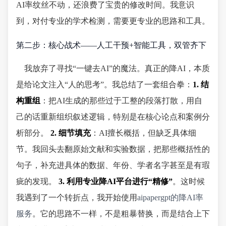
AI率纹丝不动，还浪费了宝贵的修改时间。我意识
到，对付专业的学术检测，需要更专业的思路和工具。
第二步：核心战术——人工干预+智能工具，双管齐下
我放弃了寻找“一键去AI”的魔法。真正的降AI，本质
是给论文注入“人的思考”。我总结了一套组合拳：
1. 结
构重组
：把AI生成的那些过于工整的段落打散，用自
己的话重新组织叙述逻辑，特别是在核心论点和案例分
析部分。
2. 细节填充
：AI擅长概括，但缺乏具体细
节。我回头去翻原始文献和实验数据，把那些概括性的
句子，补充进具体的数据、年份、学者名字甚至是有瑕
疵的发现。
3. 利用专业降AI平台进行“精修”
。这时候
我遇到了一个转折点，我开始使用
aipapergpt的降AI率
服务
。它的思路不一样，不是粗暴替换，而是结合上下