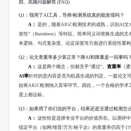
四、高频问题解答 (FAQ)
Q1：我用了AI工具，导师/检测系统真的能发现吗？
A：
是的，随着AIGC检测技术的成熟，识别AI文本已
发性”（Burstiness）等特征。简单同义词替换生
本逻辑、句式复杂度、论证深度等方面进行系统性重构
Q2：论文查重率多少算正常？降AI和降重是一回事吗
A：
这是两个概念，但都关乎“通过”。
查重率
（通
AI率
针对的是内容是否为机器生成的判定。一篇论文可
始将AIGC检测纳入盲审环节。因此，一个合格的学术
度上都达标。
Q3：如果用了你们说的平台，结果还是没通过检测怎
A：
这恰恰是选择专业平台的价值所在。以测评中
指定平台（知网/维普/万方/格子达）的查重率仍高于15