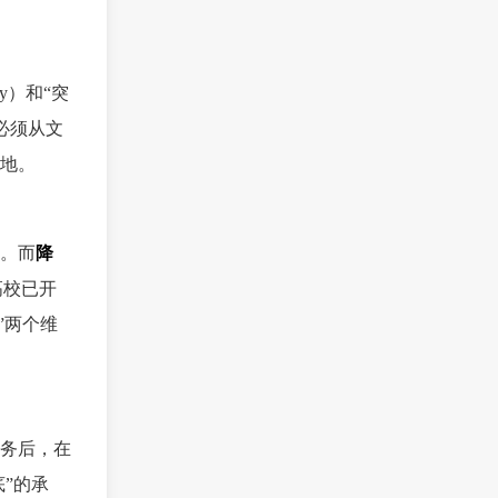
y）和“突
，必须从文
地。
比。而
降
高校已开
”两个维
务后，在
底”的承