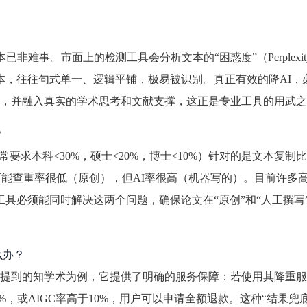
非难事。市面上的检测工具会分析文本的“困惑度”（Perplexit
成的文本，往往句式单一、逻辑平铺，极易被识别。真正有效的降AI
，并融入真实的学术思考和文献支撑，这正是专业工具的用武之
？
常要求本科<30%，硕士<20%，博士<10%）针对的是文本复制
能查重率很低（原创），但AI率很高（机器写的）。目前许多
工具必须能同时解决这两个问题，确保论文在“原创”和“人工撰写
么办？
提到的知学术为例，它提供了明确的服务保障：若使用其降重服
%，或AIGC率高于10%，用户可以申请全额退款。这种“结果兜