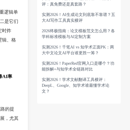
评：真免费还是真套路？
降重逻辑单
实测2026！AI生成论文到底靠不靠谱？五
大AI写作工具真实横评
；二是它们
定时炸
2026终极指南：论文模板范文怎么用？各
学科标准模板与AI定制方案
逻辑、格
实测2026！千笔AI vs 知学术正面PK：两
大中文论文AI平台谁更胜一筹？
实测2026！PaperRed官网入口是哪个？功
能拆解+与知学术全链路对比
AI率
实测2026！学术文献翻译工具横评：
DeepL、Google、知学术谁最懂学术论
文？
思路的提
展，尤其