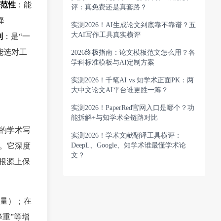
规范性
：能
评：真免费还是真套路？
降
实测2026！AI生成论文到底靠不靠谱？五
大AI写作工具真实横评
制
：是“一
能选对工
2026终极指南：论文模板范文怎么用？各
学科标准模板与AI定制方案
实测2026！千笔AI vs 知学术正面PK：两
大中文论文AI平台谁更胜一筹？
实测2026！PaperRed官网入口是哪个？功
能拆解+与知学术全链路对比
的学术写
实测2026！学术文献翻译工具横评：
。它深度
DeepL、Google、知学术谁最懂学术论
文？
从根源上保
量）；在
重”等增