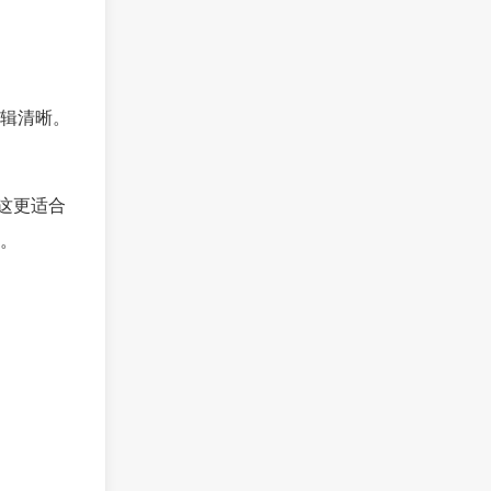
辑清晰。
这更适合
。