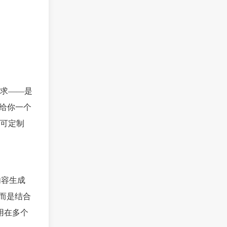
求——是
内给你一个
可定制
内容生成
，而是结合
用在多个