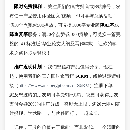
限时免费福利：
关注我们的官方抖音或B站账号，发
布任一产品使用体验图文/视频，即可参与兑换活动！
满10个点赞或500播放，可兑换1000字专业版
降AI率
或
降重复率
服务；满20个点赞或1000播放，可兑换一篇完
整的“4.0标准版”毕业论文大纲及写作辅助。让你的学
术之路起步更轻松！
推广返现计划：
我们坚信好产品值得分享。现在
起，使用我们的官方限时邀请码
S6RM
，或通过邀请链
接（
https://www.aipapergpt.com/?i=S6RM
）注册下单，
您及您邀请的朋友均可享受9折优惠。您更可获得朋友
支付金额20%的推广分成，奖励无上限，满20元即可随
时提现。学术路上，与伙伴同行，一起成长。
记住，工具的价值在于赋能，而非取代。一个清晰的