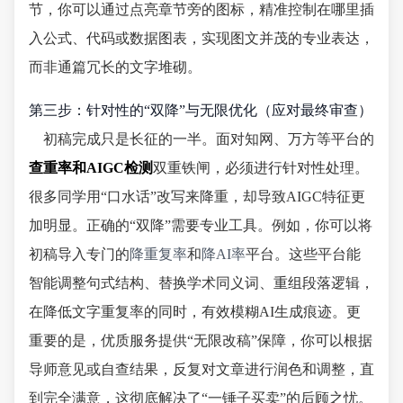
节，你可以通过点亮章节旁的图标，精准控制在哪里插
入公式、代码或数据图表，实现图文并茂的专业表达，
而非通篇冗长的文字堆砌。
第三步：针对性的“双降”与无限优化（应对最终审查）
初稿完成只是长征的一半。面对知网、万方等平台的
查重率和AIGC检测
双重铁闸，必须进行针对性处理。
很多同学用“口水话”改写来降重，却导致AIGC特征更
加明显。正确的“双降”需要专业工具。例如，你可以将
初稿导入专门的
降重复率
和
降AI率
平台。这些平台能
智能调整句式结构、替换学术同义词、重组段落逻辑，
在降低文字重复率的同时，有效模糊AI生成痕迹。更
重要的是，优质服务提供“无限改稿”保障，你可以根据
导师意见或自查结果，反复对文章进行润色和调整，直
到完全满意，这彻底解决了“一锤子买卖”的后顾之忧。