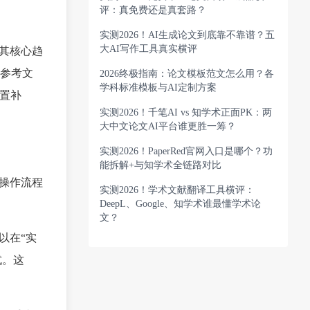
评：真免费还是真套路？
实测2026！AI生成论文到底靠不靠谱？五
大AI写作工具真实横评
。其核心趋
参考文
2026终极指南：论文模板范文怎么用？各
学科标准模板与AI定制方案
后置补
实测2026！千笔AI vs 知学术正面PK：两
大中文论文AI平台谁更胜一筹？
实测2026！PaperRed官网入口是哪个？功
能拆解+与知学术全链路对比
操作流程
实测2026！学术文献翻译工具横评：
DeepL、Google、知学术谁最懂学术论
文？
以在“实
式。这