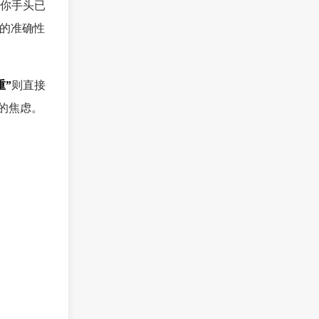
你手头已
础的准确性
重”
则直接
的焦虑。