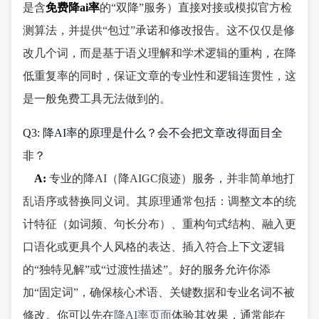
是含
免费降ai率
的“双降”服务）直接对接或模拟官方检
测算法，并提供“包过”承诺和修改报告。这不仅仅是修
改几个词，而是基于语义理解和学术逻辑的重构，在降
低重复率的同时，保证文章的专业性和逻辑连贯性，这
是一般免费工具无法做到的。
Q3: 降AI率的原理是什么？会不会把文章改得面目全
非？
A:
专业的降AI（降AIGC痕迹）服务，并非简单地打
乱语序或替换同义词。其原理通常包括：调整文本的统
计特征（如词频、句长分布）、重构句式结构、融入更
口语化或更具个人风格的表达、插入符合上下文逻辑
的“独特见解”或“过渡性描述”。好的服务允许你添
加“固定词”，确保核心术语、关键数据和专业名词不被
修改。你可以先在
降AI率页面
体验其效果，通常能在