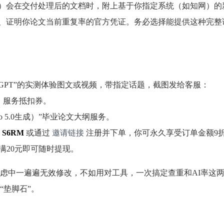
”的AI双降）会在交付处理后的文档时，附上基于你指定系统（如知网）
师的、证明你论文当前重复率的官方凭证。务必选择能提供这种完整
perGPT”的实测体验图文或视频，带指定话题，截图发给客服：
率】服务抵扣券。
rbo 5.0生成）”毕业论文大纲服务。
码
S6RM
或通过
邀请链接
注册并下单，你可永久享受订单金额9
满20元即可随时提现。
虑中一遍遍无效修改，不如用对工具，一次搞定查重和AI率这
“垫脚石”。