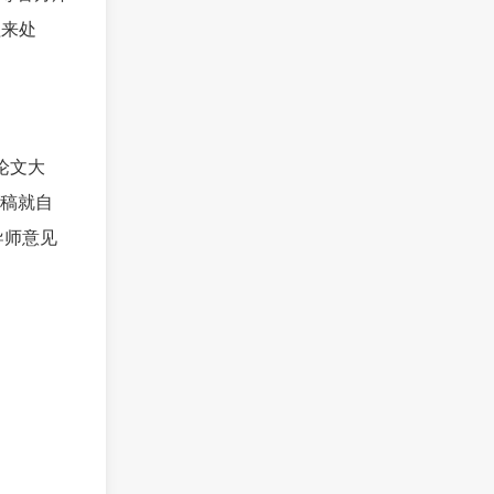
程来处
论文大
稿就自
导师意见