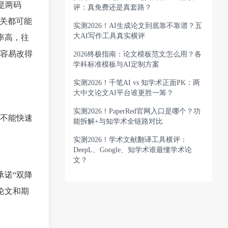
是两码
评：真免费还是真套路？
过关都可能
实测2026！AI生成论文到底靠不靠谱？五
大AI写作工具真实横评
率高，往
容易改得
2026终极指南：论文模板范文怎么用？各
学科标准模板与AI定制方案
实测2026！千笔AI vs 知学术正面PK：两
大中文论文AI平台谁更胜一筹？
实测2026！PaperRed官网入口是哪个？功
不能快速
能拆解+与知学术全链路对比
实测2026！学术文献翻译工具横评：
DeepL、Google、知学术谁最懂学术论
文？
承诺“双降
论文和期