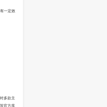
本有一定效
于对多款主
普等官方库