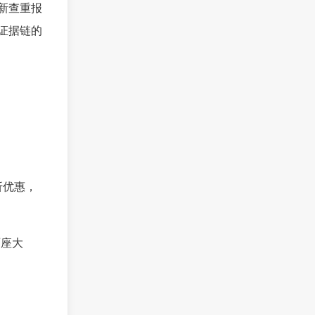
的新查重报
证据链的
折优惠，
两座大