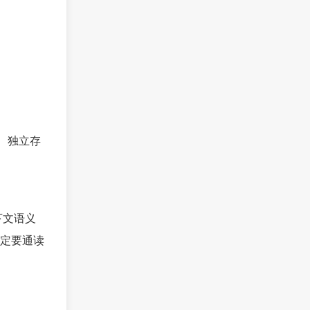
密、独立存
下文语义
定要通读