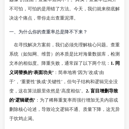
不可怕，可怕的是用错了方法。今天，我们就来彻底解
决这个痛点，带你走出查重泥潭。
一、为什么你的查重率总是降不下来？
在寻找解决方案前，我们必须先理解核心问题。查重
系统（如知网、维普）的本质是比对海量数据库，检测
文本的相似度。降重失败，通常踩了以下两个坑：
1. 同
义词替换的‘表面功夫’
：简单地将‘因为’改成‘由
于’，‘重要性’换成‘关键性’，但句子结构和逻辑完全没
变，这在算法眼里依然是‘高度相似’。
2. 盲目增删导致
的‘逻辑硬伤’
：为了稀释重复率而强行增加无关内容或
删除核心论述，导致论文逻辑不通、质量下降，这无异
于饮鸩止渴。