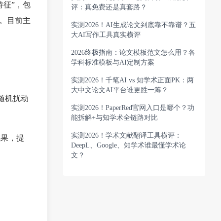
特征”，包
评：真免费还是真套路？
。目前主
实测2026！AI生成论文到底靠不靠谱？五
大AI写作工具真实横评
2026终极指南：论文模板范文怎么用？各
学科标准模板与AI定制方案
实测2026！千笔AI vs 知学术正面PK：两
大中文论文AI平台谁更胜一筹？
随机扰动
实测2026！PaperRed官网入口是哪个？功
。
能拆解+与知学术全链路对比
实测2026！学术文献翻译工具横评：
成果，提
DeepL、Google、知学术谁最懂学术论
文？