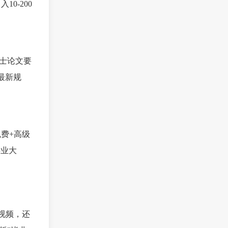
0-200
博士论文要
最新规
免费+高级
毕业大
视频，还