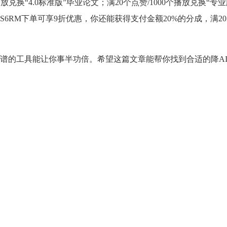
播放兑换“4.0标准版”毕业论文；满20个点赞/1000个播放兑换“专
6RM下单可享9折优惠，你还能获得支付金额20%的分成，满2
谱的工具能让你事半功倍。希望这篇文章能帮你找到合适的降A