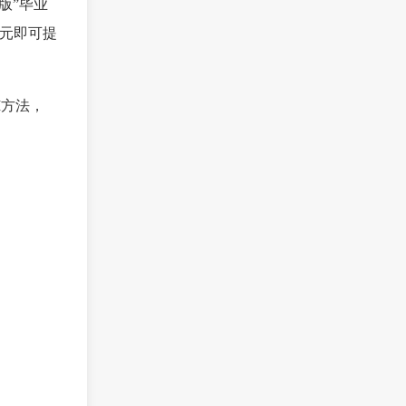
业版”毕业
0元即可提
I方法，