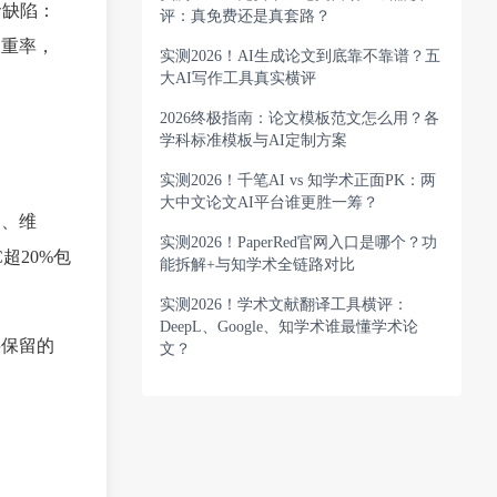
命缺陷：
评：真免费还是真套路？
查重率，
实测2026！AI生成论文到底靠不靠谱？五
大AI写作工具真实横评
2026终极指南：论文模板范文怎么用？各
学科标准模板与AI定制方案
实测2026！千笔AI vs 知学术正面PK：两
大中文论文AI平台谁更胜一筹？
网、维
实测2026！PaperRed官网入口是哪个？功
超20%包
能拆解+与知学术全链路对比
实测2026！学术文献翻译工具横评：
DeepL、Google、知学术谁最懂学术论
要保留的
文？