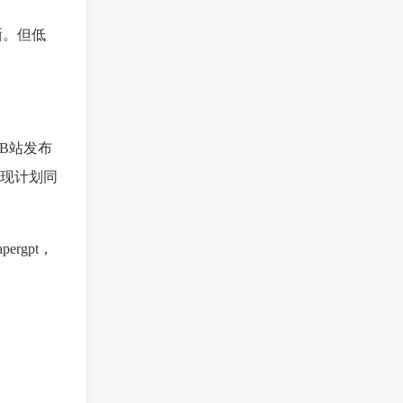
晰。但低
或B站发布
返现计划同
rgpt，