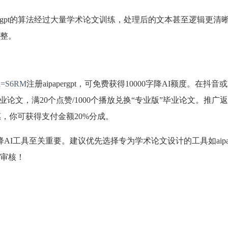
pergpt的算法经过大量学术论文训练，处理后的文本甚至逻辑更清
整。
/?i=S6RM
注册aipapergpt，可免费获得10000字降AI额度。在抖音
”毕业论文，满20个点赞/1000个播放兑换“专业版”毕业论文。推广
惠，你可获得支付金额20%分成。
I工具至关重要。建议优先选择专为学术论文设计的工具如aipape
审核！