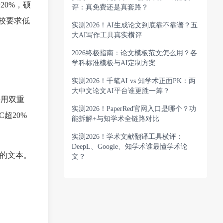
20%，硕
评：真免费还是真套路？
院校要求低
实测2026！AI生成论文到底靠不靠谱？五
大AI写作工具真实横评
2026终极指南：论文模板范文怎么用？各
学科标准模板与AI定制方案
实测2026！千笔AI vs 知学术正面PK：两
大中文论文AI平台谁更胜一筹？
采用双重
实测2026！PaperRed官网入口是哪个？功
超20%
能拆解+与知学术全链路对比
实测2026！学术文献翻译工具横评：
DeepL、Google、知学术谁最懂学术论
后的文本。
文？