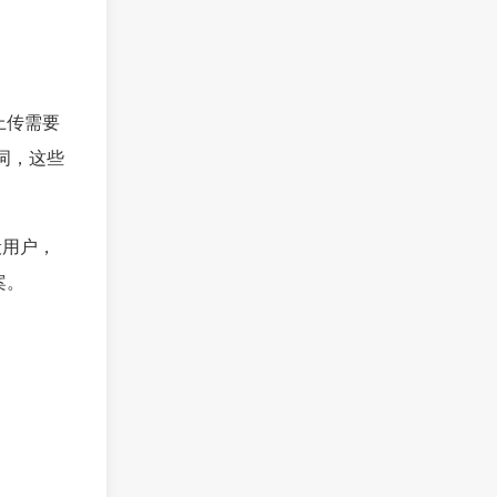
)，上传需要
词，这些
般用户，
案。