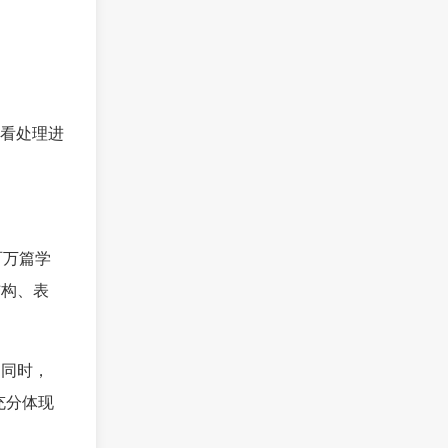
看处理进
百万篇学
结构、表
。同时，
充分体现