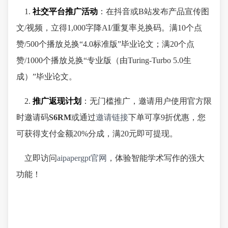
1.
社交平台推广活动
：在抖音或B站发布产品宣传图
文/视频，立得1,000字降AI/重复率兑换码。满10个点
赞/500个播放兑换“4.0标准版”毕业论文；满20个点
赞/1000个播放兑换“专业版（由Turing-Turbo 5.0生
成）”毕业论文。
2.
推广返现计划
：无门槛推广，邀请用户使用官方限
时邀请码
S6RM
或通过
邀请链接
下单可享9折优惠，您
可获得支付金额20%分成，满20元即可提现。
立即访问
aipapergpt官网
，体验智能学术写作的强大
功能！