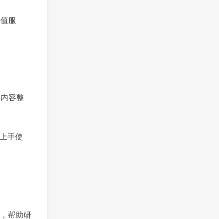
增值服
和内容整
速上手使
，帮助研