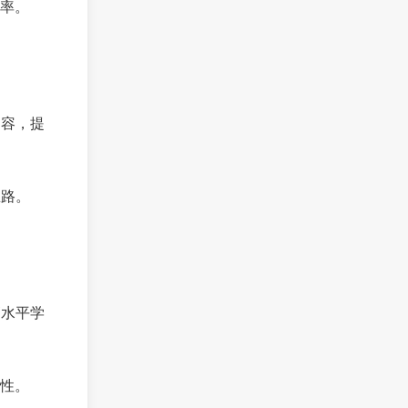
率。
内容，提
思路。
高水平学
性。