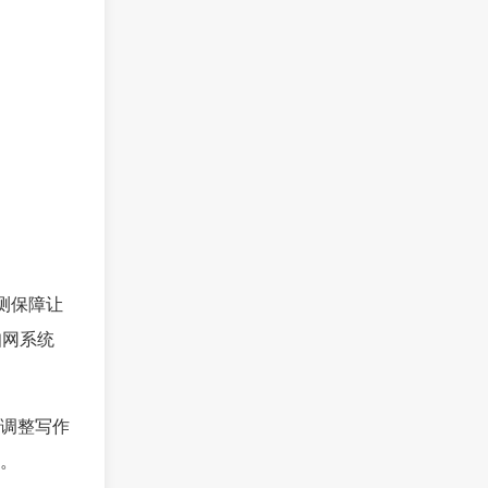
检测保障让
知网系统
调整写作
。